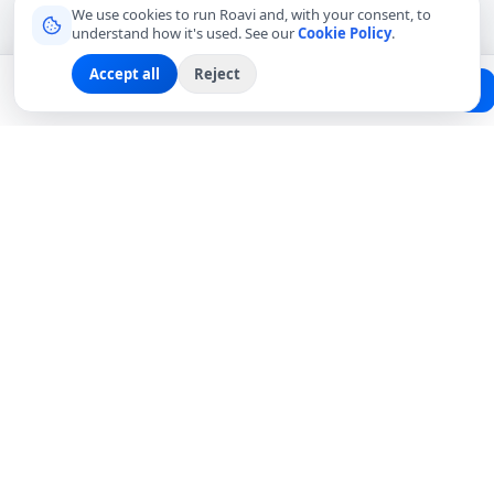
We use cookies to run Roavi and, with your consent, to
understand how it's used. See our
Cookie Policy
.
Accept all
Reject
Planning a trip?
Create Free Passport
Find a Local Friend
Connecting travelers with trusted local friends for
authentic, meaningful experiences around the world.
hello@roavi.com
Global