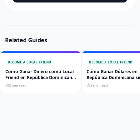
Related Guides
BECOME A LOCAL FRIEND
BECOME A LOCAL FRIEND
Cómo Ganar Dinero como Local
Cómo Ganar Dólares en
Friend en República Dominicana
República Dominicana sin
(2026)
de Casa
2
min read
2
min read