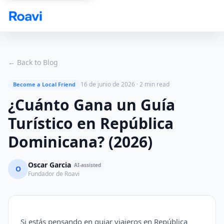
Skip to main content
← Back to Blog
16 de junio de 2026
·
2 min read
Become a Local Friend
¿Cuánto Gana un Guía
Turístico en República
Dominicana? (2026)
Oscar Garcia
AI-assisted
O
Fundador de Roavi
Si estás pensando en guiar viajeros en República