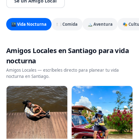
Sé un Amigo Local
🌃
Vida Nocturna
🍽️
Comida
🏔️
Aventura
🎭
Cult
Amigos Locales en Santiago para vida
nocturna
Amigos Locales — escríbeles directo para planear tu vida
nocturna en Santiago.