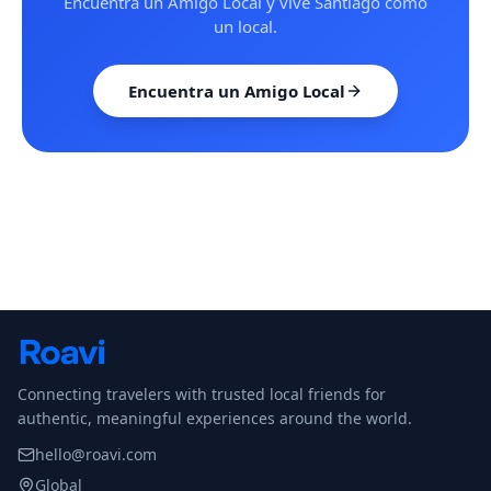
Encuentra un Amigo Local y vive Santiago como
un local.
Encuentra un Amigo Local
Connecting travelers with trusted local friends for
authentic, meaningful experiences around the world.
hello@roavi.com
Global