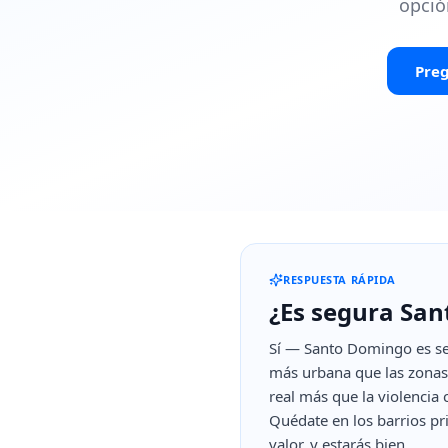
opció
Preg
RESPUESTA RÁPIDA
¿Es segura San
Sí — Santo Domingo es seg
más urbana que las zonas d
real más que la violencia c
Quédate en los barrios pr
valor, y estarás bien.