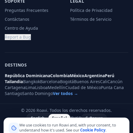
SOPORTE
LEGAL
Preguntas Frecuentes
Política de Privacidad
Contáctanos
Términos de Servicio
Centro de Ayuda
Report a Bug
DESTINOS
República Dominicana
Colombia
México
Argentina
Perú
Tailandia
Bangkok
Barcelona
Bogotá
Buenos Aires
Cali
Cancún
Cartagena
Lima
Lisboa
Medellín
Ciudad de México
Punta Cana
Santiago
Santo Domingo
Ver todos →
©
2026
Roavi.
Todos los derechos reservados.
$
USD
English
Español
Oscuro
We use cookies to run Roavi and, with your consent, to
understand how it's used. See our
Cookie Policy
.